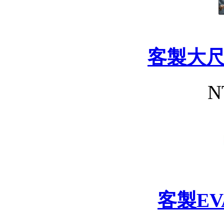
客製大
N
客製E