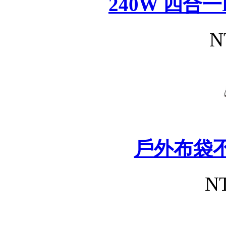
240W 四合
N
戶外布袋
NT