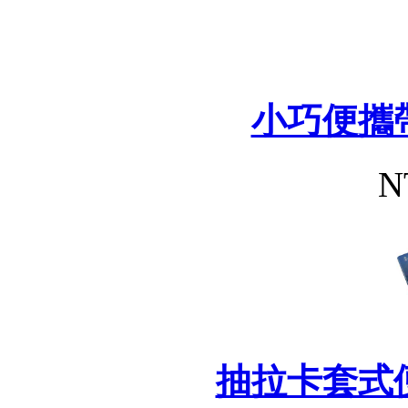
小巧便攜
N
抽拉卡套式