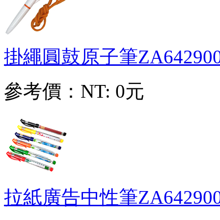
掛繩圓鼓原子筆
ZA64290
參考價：
NT: 0元
拉紙廣告中性筆
ZA64290