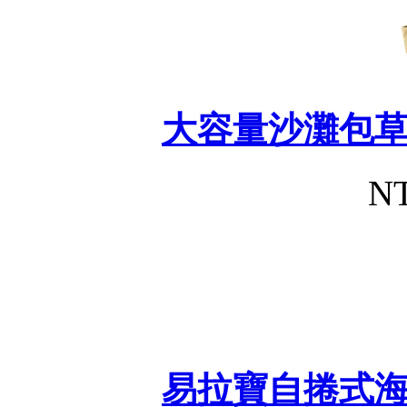
大容量沙灘包
NT
易拉寶自捲式