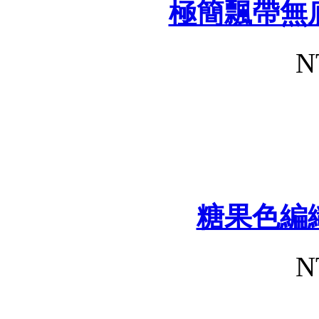
極簡飄帶無
N
糖果色編
N