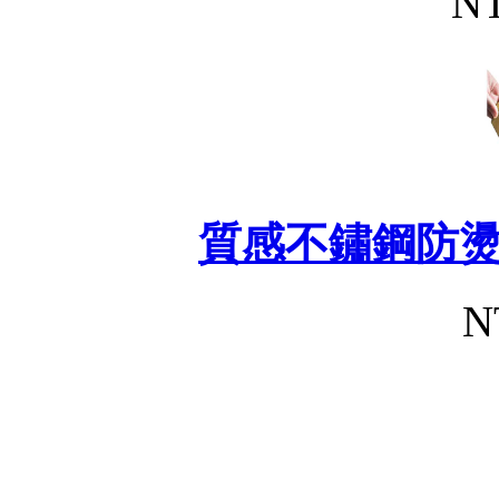
NT
質感不鏽鋼防
N