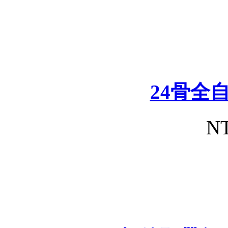
24骨全
NT