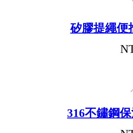
矽膠提繩便
NT
316不鏽鋼