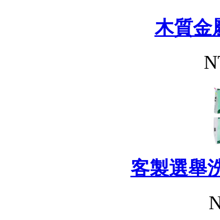
木質金
N
客製選舉
N