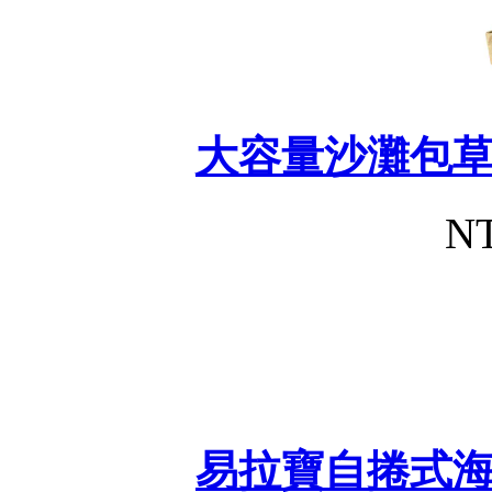
大容量沙灘包
NT
易拉寶自捲式