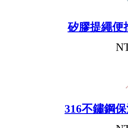
矽膠提繩便
NT
316不鏽鋼