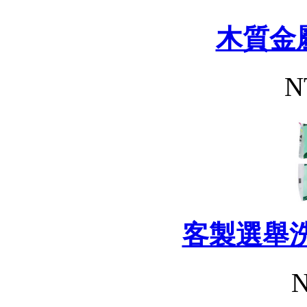
木質金
N
客製選舉
N