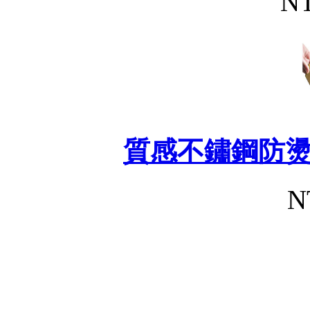
NT
質感不鏽鋼防
N