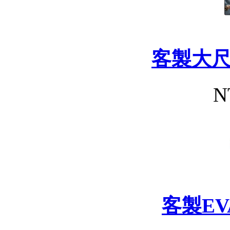
客製大
N
客製E