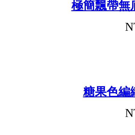
極簡飄帶無
N
糖果色編
N