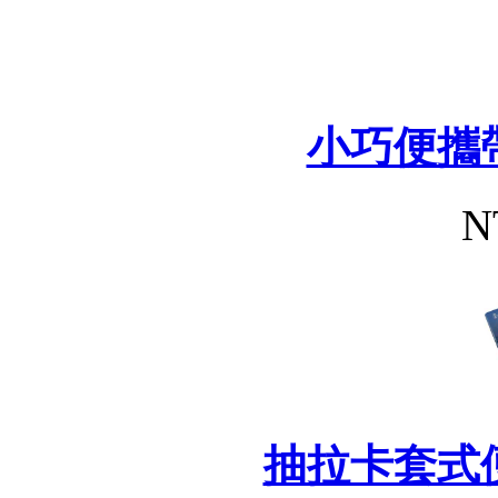
小巧便攜
N
抽拉卡套式