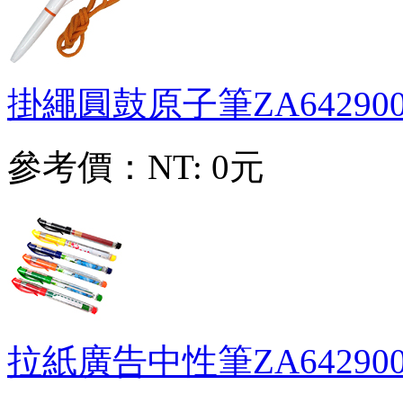
掛繩圓鼓原子筆
ZA64290
參考價：
NT: 0元
拉紙廣告中性筆
ZA64290