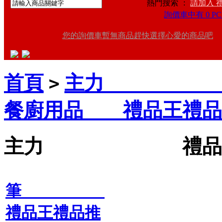
熱門搜索 ：
請加入 
詢價車中有 0 PC
您的詢價車暫無商品趕快選擇心愛的商品吧
首頁
主力 禮品
>
餐廚用品 禮品王禮品
主力 禮品王禮
筆
禮品王禮品推