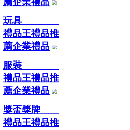
薦企業禮品
玩具
禮品王禮品推
薦企業禮品
服裝
禮品王禮品推
薦企業禮品
獎盃獎牌
禮品王禮品推