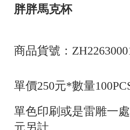
胖胖馬克杯
商品貨號：ZH2263000
單價250元*數量100PC
單色印刷或是雷雕一處L
元另計