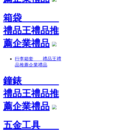
箱袋
禮品王禮品推
薦企業禮品
行李箱套 禮品王禮
品推薦企業禮品
鐘錶
禮品王禮品推
薦企業禮品
五金工具