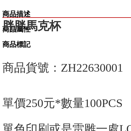
商品描述
胖胖馬克杯
商品屬性
商品標記
商品貨號：ZH2263000
1
單價250元*數量100PCS
單色印刷或是雷雕一處LO