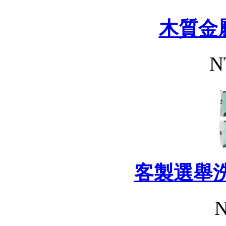
木質金
N
客製選舉
N