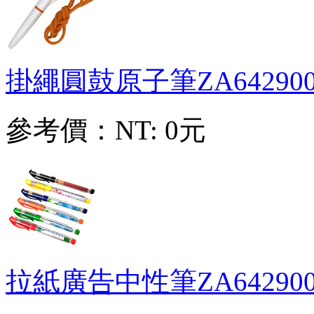
掛繩圓鼓原子筆
ZA64290
參考價：
NT: 0元
拉紙廣告中性筆
ZA64290