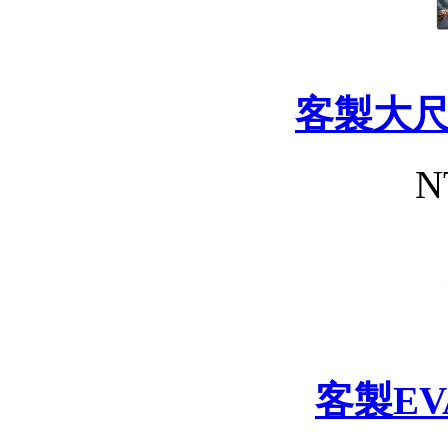
客製大
N
客製E