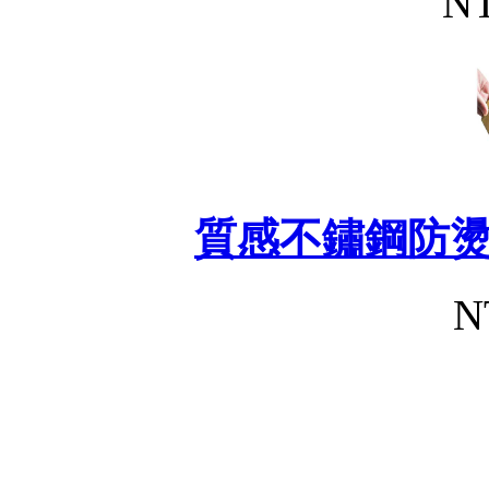
NT
質感不鏽鋼防
N