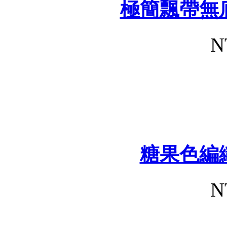
極簡飄帶無
N
糖果色編
N