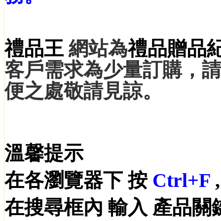
禮品王
網站為
禮品
贈品
客戶需求為少量訂購，
便之處敬請見諒。
溫馨提示
在各瀏覽器下 按
Ctrl+F
在搜尋框內 輸入 產品關鍵