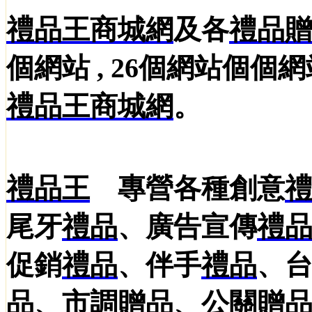
禮品王
商城網
及各
禮品
個網站 , 26個網站個
禮品王商城網
。
禮品王
專營各種創意
尾牙
禮品
、廣告宣傳
禮
促銷
禮品
、伴手
禮品
、
品
、市調
贈品
、公關
贈