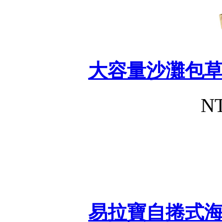
大容量沙灘包
NT
易拉寶自捲式