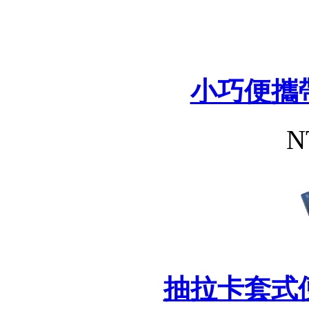
小巧便攜
N
抽拉卡套式