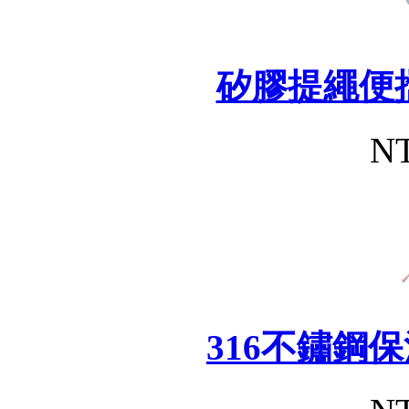
矽膠提繩便
NT
316不鏽鋼